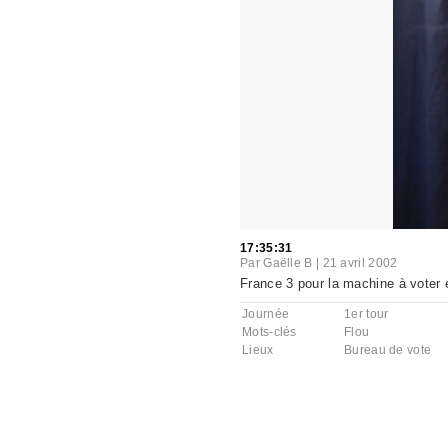
17:35:31
Par
Gaëlle B
|
21 avril 2002
France 3 pour la machine à voter é
Journée
1er tour
Mots-clés
Flou
Lieux
Bureau de vote