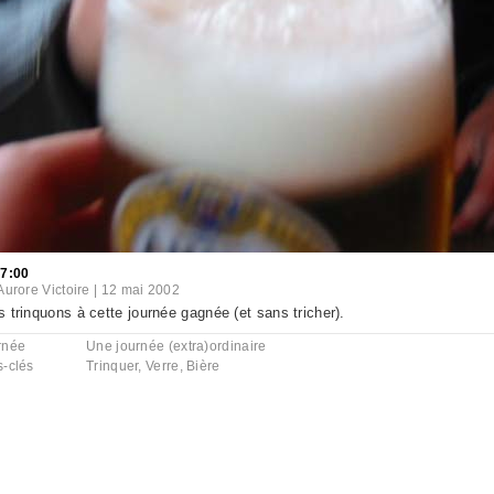
17:00
Aurore Victoire
|
12 mai 2002
 trinquons à cette journée gagnée (et sans tricher).
rnée
Une journée (extra)ordinaire
s-clés
Trinquer
,
Verre
,
Bière