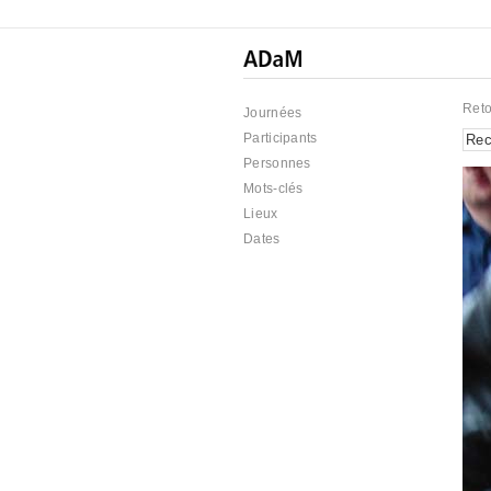
Reto
Journées
Participants
Personnes
Mots-clés
Lieux
Dates