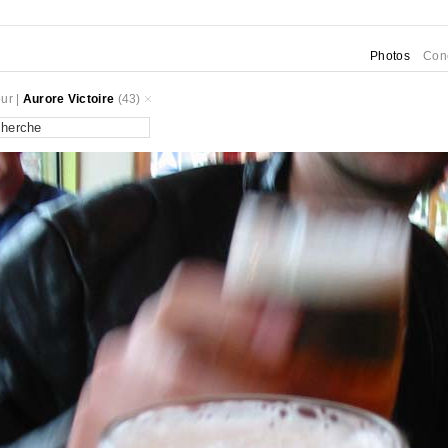
Photos
Con
ur
|
Aurore Victoire
(43)