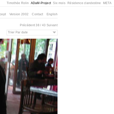
Timothée Rolin
ADaM-Project
Six mois
Résidence clandestine
META
cept
Version 2002
Contact
English
Précédent
38 / 43
Suivant
Trier Par date