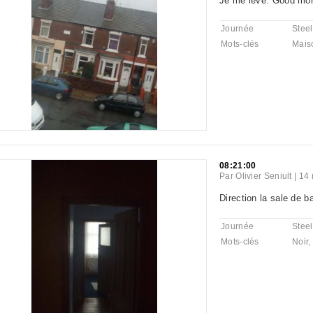
Je me lève. Good mor
Journée
Steel
Mots-clés
Mais
08:21:00
Par
Olivier Seniult
|
14 
Direction la sale de ba
Journée
Steel
Mots-clés
Noir
,