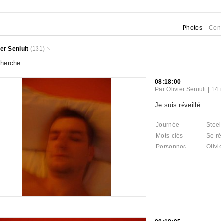
Photos
Con
ier Seniult
(131)
08:18:00
Par
Olivier Seniult
|
14 
Je suis réveillé.
Journée
Steel
Mots-clés
Se ré
Personnes
Olivi