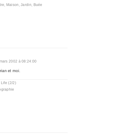
tre
,
Maison
,
Jardin
,
Buée
mars 2002 à 08:24:00
rian et moi.
 Life (2/2)
ographie