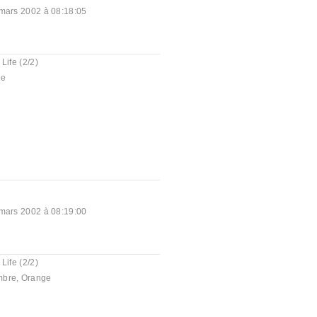
mars 2002 à 08:18:05
 Life (2/2)
ge
mars 2002 à 08:19:00
 Life (2/2)
mbre
,
Orange