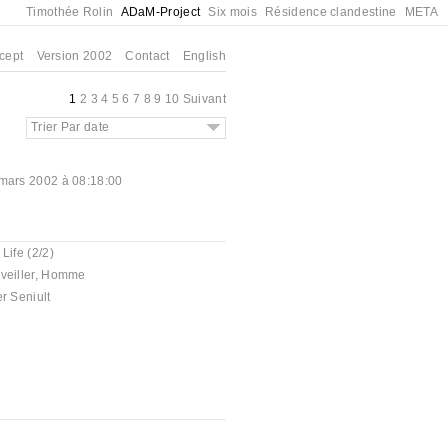
Timothée Rolin
ADaM-Project
Six mois
Résidence clandestine
META
cept
Version 2002
Contact
English
1
2
3
4
5
6
7
8
9
10
Suivant
Trier Par date
mars 2002 à 08:18:00
 Life (2/2)
veiller
,
Homme
er Seniult