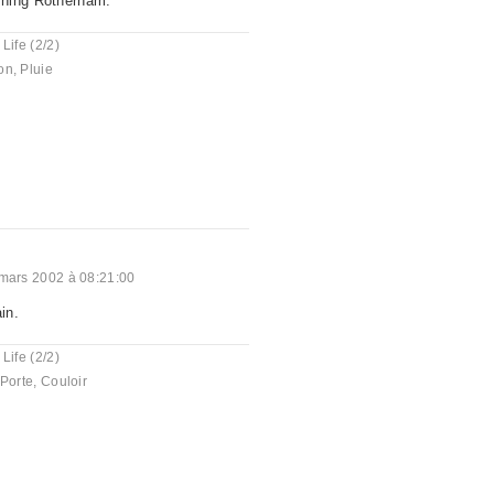
ning Rotherham.
 Life (2/2)
on
,
Pluie
mars 2002 à 08:21:00
in.
 Life (2/2)
Porte
,
Couloir