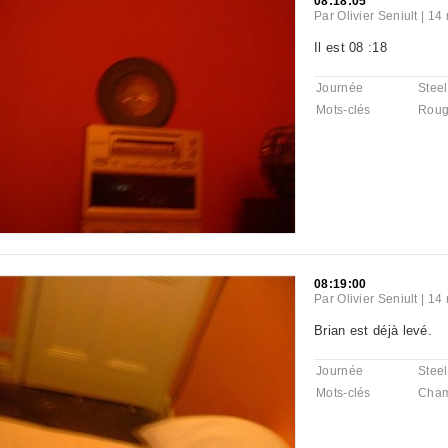
08:18:05
Par
Olivier Seniult
|
14 
Il est 08 :18
Journée
Steel
Mots-clés
Rou
08:19:00
Par
Olivier Seniult
|
14 
Brian est déjà levé.
Journée
Steel
Mots-clés
Cha