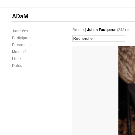
Retour
|
Julien Fauqueur
(248)
Journées
Participants
Personnes
Mots-clés
Lieux
Dates