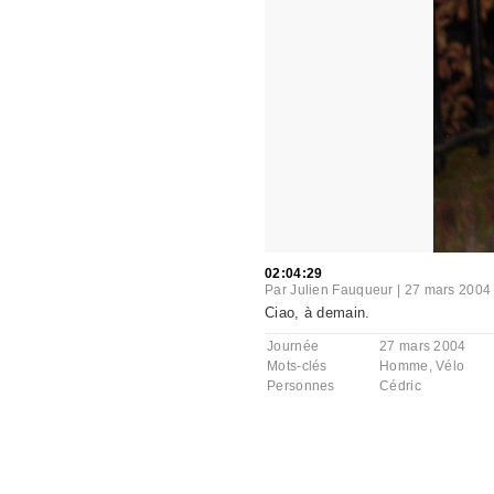
02:04:29
Par
Julien Fauqueur
|
27 mars 2004
Ciao, à demain.
Journée
27 mars 2004
Mots-clés
Homme
,
Vélo
Personnes
Cédric