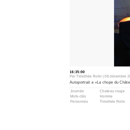
16:35:00
Par
Timothée Rolin
|
08 décembre 2
Autoportrait a «La chope du Chât
Journée
Chateau rouge
Mots-clés
Homme
Personnes
Timothée Rolin