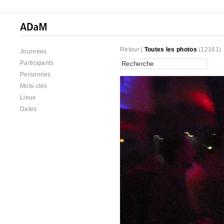
Retour
|
Toutes les photos
(12161)
Journées
Participants
Personnes
Mots-clés
Lieux
Dates