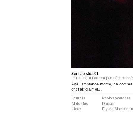
Sur la piste...01
Par
Thibaut Laurent
|
08 décembre 
Ayé l'ambiance monte, ca commence
ont l'air d'aimer...
Journée
Photos overdose
Mots-clés
Danser
Lieux
Élysée-Montmartre