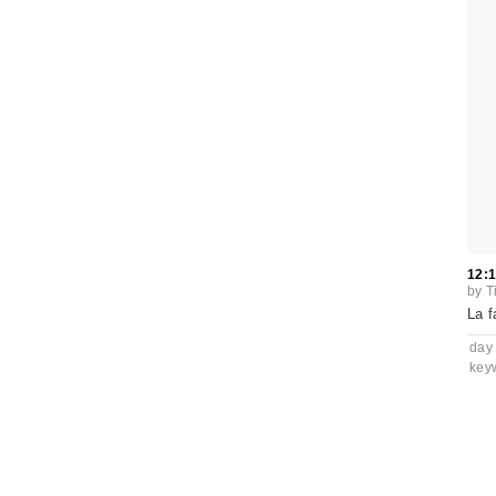
12:
by
T
La f
day
key