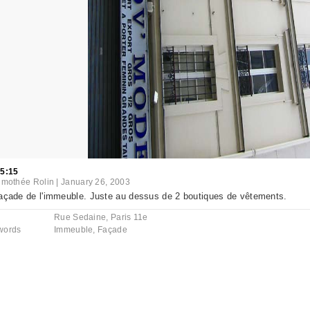
15:15
imothée Rolin
|
January 26, 2003
açade de l'immeuble. Juste au dessus de 2 boutiques de vêtements.
Rue Sedaine, Paris 11e
words
Immeuble
,
Façade