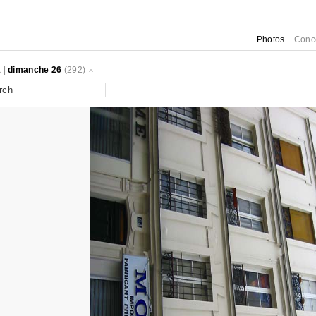
Photos
Conc
k
|
dimanche 26
(292)