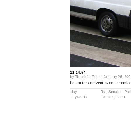
12:14:54
by
Timothée Rolin
|
January 26, 200
Les autres arrivent avec le camion
day
Rue Sedaine, Par
keywords
Camion
,
Garer