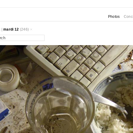
Photos
Conc
k
|
mardi 12
(246)