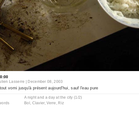
20:00
ulien Lasserre
|
December 08, 2003
 tout vomi jusqu'à présent aujourd'hui, sauf l'eau pure
A night and a day at the city (1/2)
words
Bol
,
Clavier
,
Verre
,
Riz