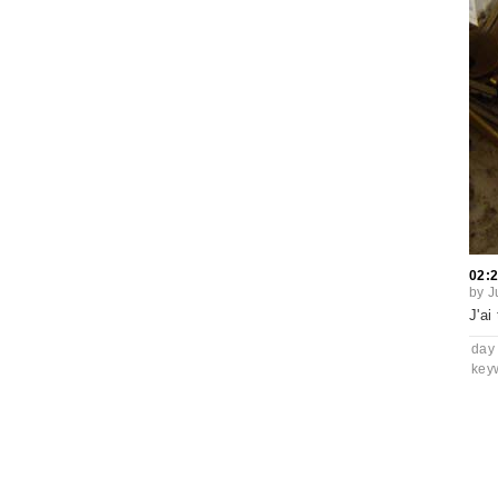
02:
by
J
J'ai
day
key