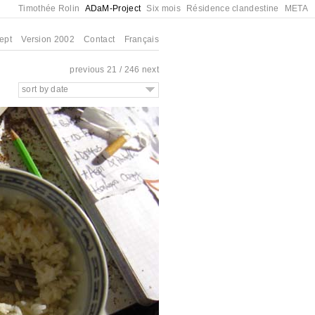
Timothée Rolin
ADaM-Project
Six mois
Résidence clandestine
META
ept
Version 2002
Contact
Français
previous
21 / 246
next
sort by date