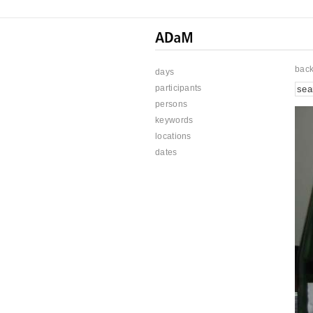
bac
days
participants
persons
keywords
locations
dates