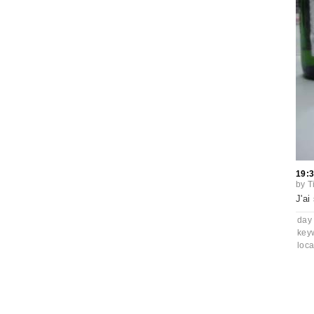
19:
by
T
J'ai 
day
key
loca