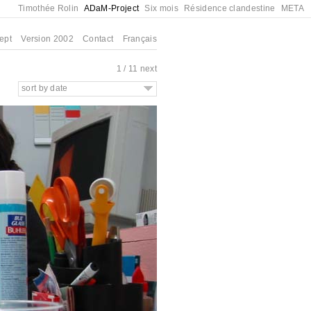
Timothée Rolin
ADaM-Project
Six mois
Résidence clandestine
META
ept
Version 2002
Contact
Français
1 / 11
next
sort by date