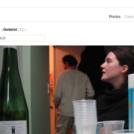
Photos
Conc
k
|
Gobelet
(11)