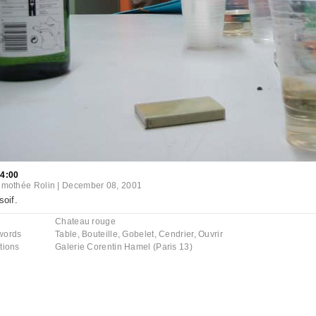
34:00
imothée Rolin
|
December 08, 2001
soif.
Chateau rouge
words
Table
,
Bouteille
,
Gobelet
,
Cendrier
,
Ouvrir
tions
Galerie Corentin Hamel (Paris 13)