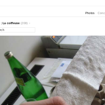
Photos
Conc
k
|
La coiffeuse
(208)