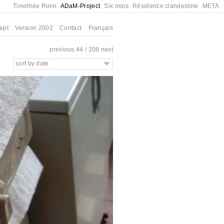
Timothée Rolin
ADaM-Project
Six mois
Résidence clandestine
META
ept
Version 2002
Contact
Français
previous
44 / 208
next
sort by date