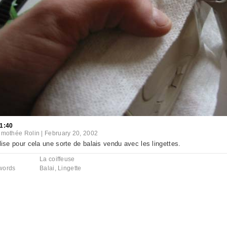
1:40
imothée Rolin
|
February 20, 2002
ilise pour cela une sorte de balais vendu avec les lingettes.
La coiffeuse
words
Balai
,
Lingette