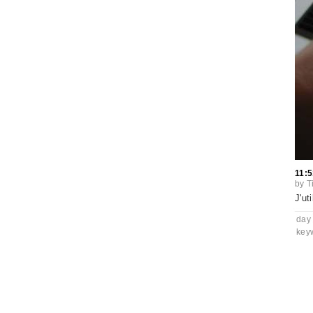
11:5
by
T
J'ut
day
key