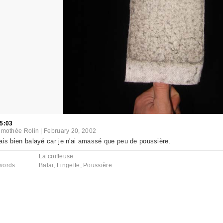
5:03
imothée Rolin
|
February 20, 2002
ais bien balayé car je n'ai amassé que peu de poussière.
La coiffeuse
words
Balai
,
Lingette
,
Poussière