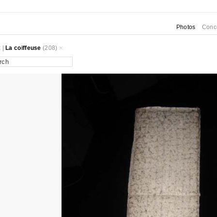
Photos
Conc
k
|
La coiffeuse
(208)