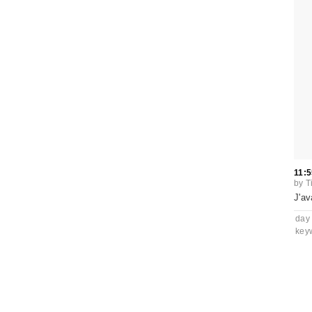
11:5
by
T
J'av
day
key