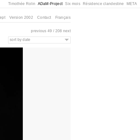
Timothée Rolin
ADaM-Project
Six mois
Résidence clandestine
META
ept
Version 2002
Contact
Français
previous
49 / 208
next
sort by date