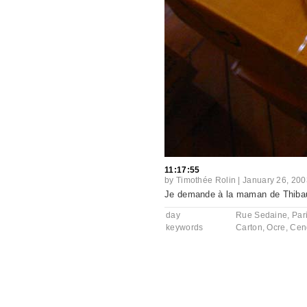
11:17:55
by
Timothée Rolin
|
January 26, 200
Je demande à la maman de Thibaut
day
Rue Sedaine, Par
keywords
Carton
,
Ocre
,
Cen