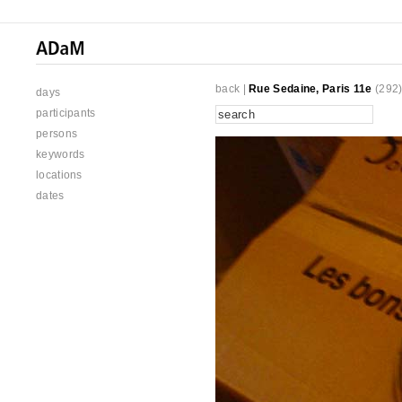
back
|
Rue Sedaine, Paris 11e
(292
days
participants
persons
keywords
locations
dates