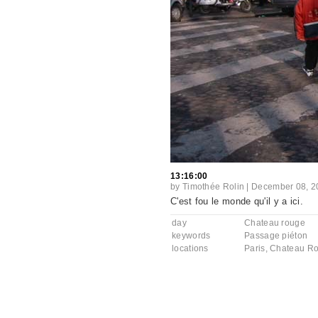
13:16:00
by
Timothée Rolin
|
December 08, 2
C'est fou le monde qu'il y a ici.
day
Chateau rouge
keywords
Passage piéton
locations
Paris
,
Chateau Ro