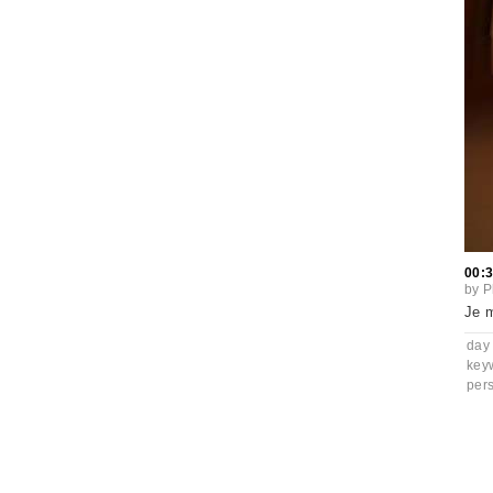
00:
by
P
Je m
day
key
per