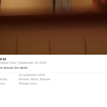
30:52
hilippe Diaz
|
September 19, 2003
e brosse les dents.
19 septembre 2003
words
Homme
,
Miroir
,
Brosser
sons
Philippe Diaz