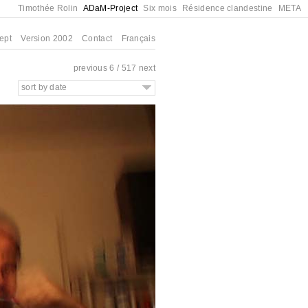
Timothée Rolin
ADaM-Project
Six mois
Résidence clandestine
META
ept
Version 2002
Contact
Français
previous
6 / 517
next
sort by date