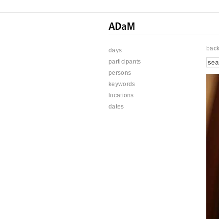
bac
days
participants
persons
keywords
locations
dates