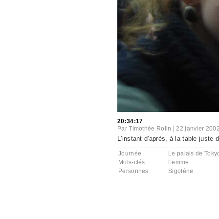
20:34:17
Par
Timothée Rolin
|
22 janvier 200
L'instant d'après, à la table just
Journée
Le palais de Toky
Mots-clés
Femme
Personnes
Sigolène