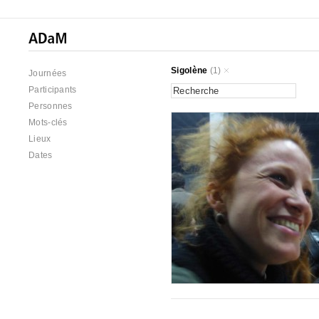
Sigolène
(1)
Journées
Participants
Personnes
Mots-clés
Lieux
Dates