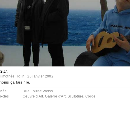
43:48
Timothée Rolin
|
26 janvier 2002
oins ça fais rire.
rnée
Rue Louise Weiss
s-clés
Oeuvre d'Art
,
Galerie d'Art
,
Sculpture
,
Corde