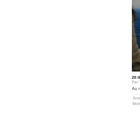
20:
Par
Au m
Jou
Mot