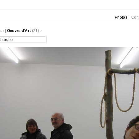
Photos
Con
ur
|
Oeuvre d'Art
(21)