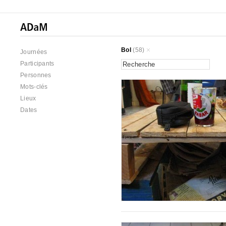
Bol
(58)
Journées
Participants
Personnes
Mots-clés
Lieux
Dates