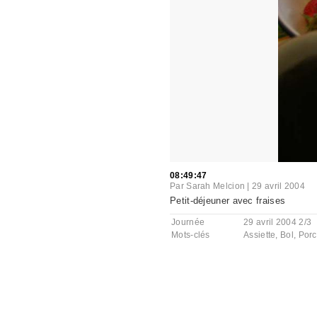
08:49:47
Par
Sarah Melcion
|
29 avril 2004
Petit-déjeuner avec fraises
Journée
29 avril 2004 2/3
Mots-clés
Assiette
,
Bol
,
Porc