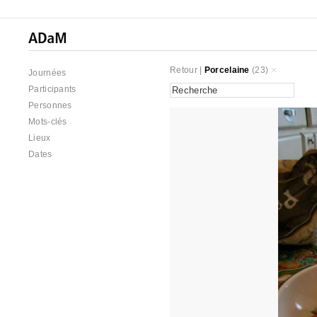
Retour
|
Porcelaine
(23)
Journées
Participants
Personnes
Mots-clés
Lieux
Dates