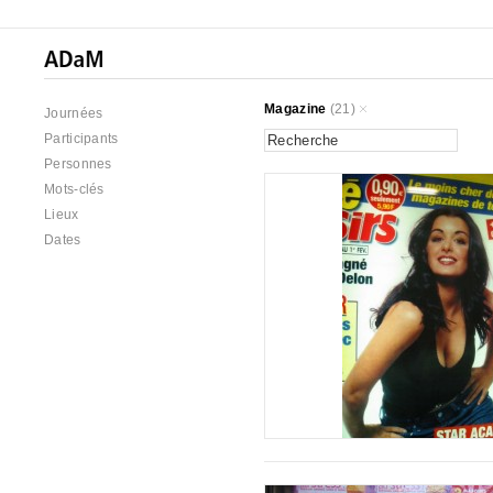
Magazine
(21)
Journées
Participants
Personnes
Mots-clés
Lieux
Dates