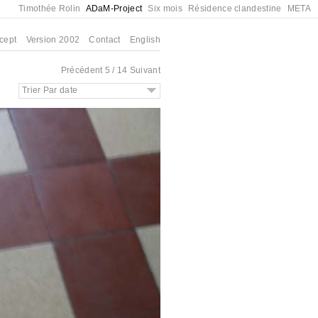
Timothée Rolin
ADaM-Project
Six mois
Résidence clandestine
META
cept
Version 2002
Contact
English
Précédent
5 / 14
Suivant
Trier Par date