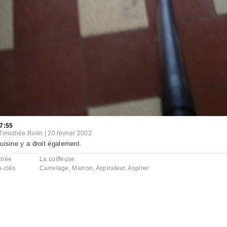
7:55
Timothée Rolin
|
20 février 2002
uisine y a droit également.
rnée
La coiffeuse
s-clés
Carrelage
,
Marron
,
Aspirateur
,
Aspirer