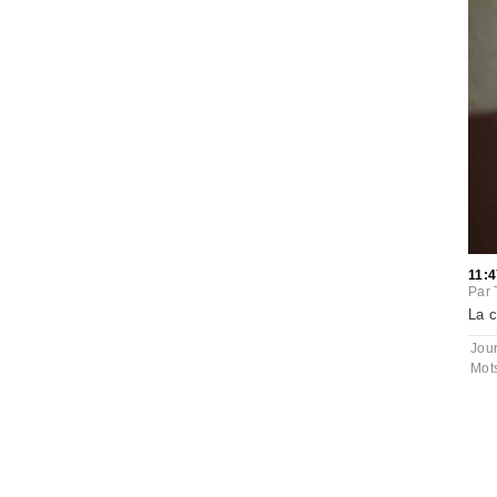
11:4
Par
La c
Jou
Mot