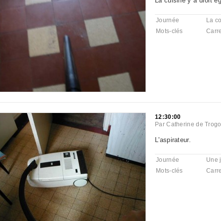
La cuisine y a droit é
Journée
La co
Mots-clés
Carr
12:30:00
Par
Catherine de Trogo
L'aspirateur.
Journée
Une 
Mots-clés
Carr