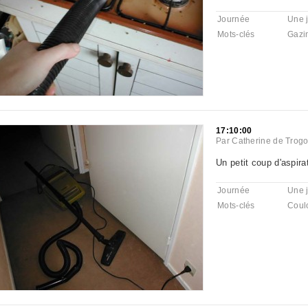
Journée
Une 
Mots-clés
Gazi
17:10:00
Par
Catherine de Trogo
Un petit coup d'aspira
Journée
Une 
Mots-clés
Coulo