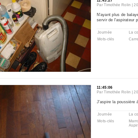
11:43:27
Par
Timothée Rolin
|
20
N'ayant plus de balaye
servir de l'aspirateur
Journée
La co
Mots-clés
Carr
11:45:06
Par
Timothée Rolin
|
20
J'aspire la poussière à
Journée
La co
Mots-clés
Marr
Aspir