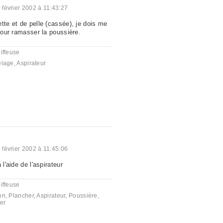
 février 2002 à 11:43:27
tte et de pelle (cassée), je dois me
 pour ramasser la poussière.
iffeuse
elage
,
Aspirateur
 février 2002 à 11:45:06
 l'aide de l'aspirateur
iffeuse
on
,
Plancher
,
Aspirateur
,
Poussière
,
er