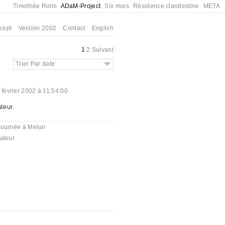
Timothée Rolin
ADaM-Project
Six mois
Résidence clandestine
META
cept
Version 2002
Contact
English
1
2
Suivant
Trier Par date
 février 2002 à 11:54:00
teur.
journée à Melun
ateur