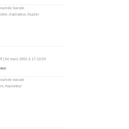
journée banale
nière
,
Aspirateur
,
Aspirer
ff
|
04 mars 2002 à 17:10:00
teur.
journée banale
ir
,
Aspirateur