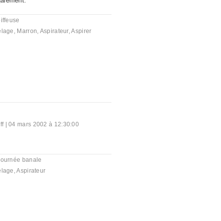
galement.
iffeuse
elage
,
Marron
,
Aspirateur
,
Aspirer
ff
|
04 mars 2002 à 12:30:00
journée banale
elage
,
Aspirateur