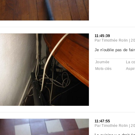
11:45:39
Par
Timothée Rolin
|
20
Je n'oublie pas de fair
Journée
La co
Mots-clés
Aspir
11:47:55
Par
Timothée Rolin
|
20