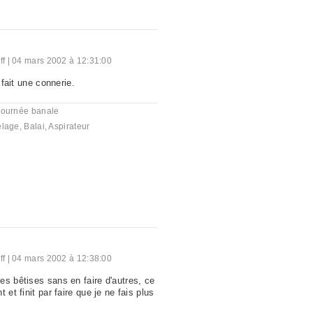
ff
|
04 mars 2002 à 12:31:00
e fait une connerie.
journée banale
elage
,
Balai
,
Aspirateur
ff
|
04 mars 2002 à 12:38:00
es bêtises sans en faire d'autres, ce
 et finit par faire que je ne fais plus