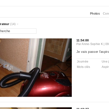
Photos
Con
rateur
(14)
11:54:00
Par
Anne-Sophie K
|
09
Je vais passer l'aspira
Journée
Une 
Mots-clés
Aspir