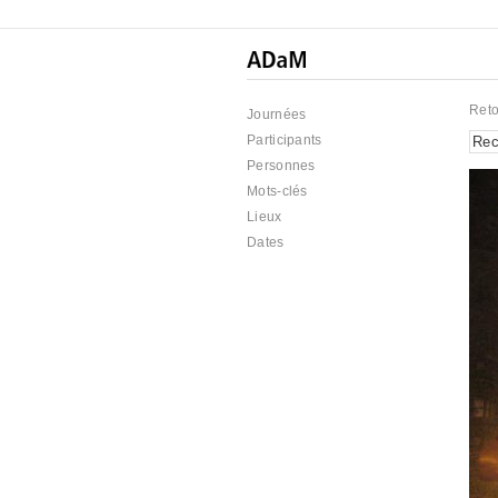
Reto
Journées
Participants
Personnes
Mots-clés
Lieux
Dates