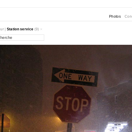
Photos
Con
ur
|
Station service
(9)