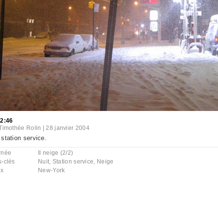
22:46
Timothée Rolin
|
28 janvier 2004
station service.
rnée
Il neige (2/2)
s-clés
Nuit
,
Station service
,
Neige
ux
New-York