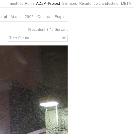
Timothée Rolin
ADaM-Project
Six mois
Résidence clandestine
META
cept
Version 2002
Contact
English
Précédent
8 / 9
Suivant
Trier Par date