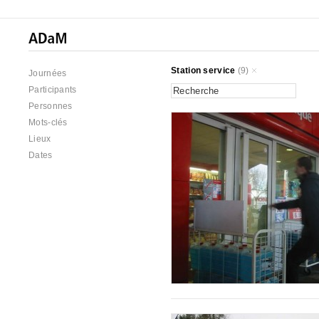
Station service
(9)
Journées
Participants
Personnes
Mots-clés
Lieux
Dates