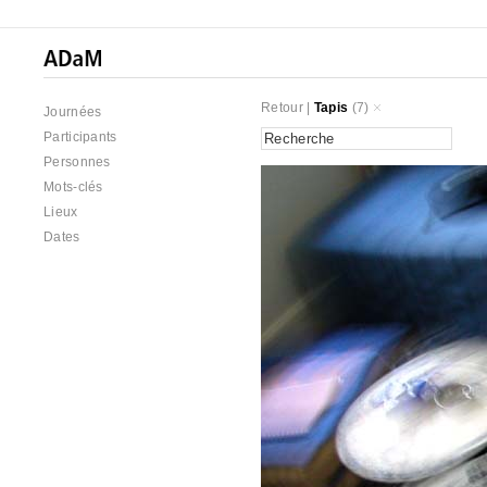
Retour
|
Tapis
(7)
Journées
Participants
Personnes
Mots-clés
Lieux
Dates