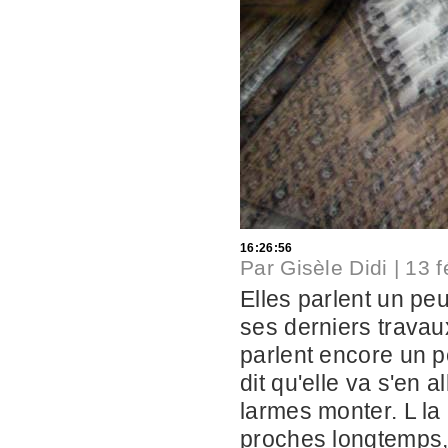
16:26:56
Par
Gisèle Didi
|
13 f
Elles parlent un peu
ses derniers travaux
parlent encore un pe
dit qu'elle va s'en a
larmes monter. L la
proches longtemps,