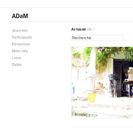
Arrosoir
(4)
Journées
Participants
Personnes
Mots-clés
Lieux
Dates