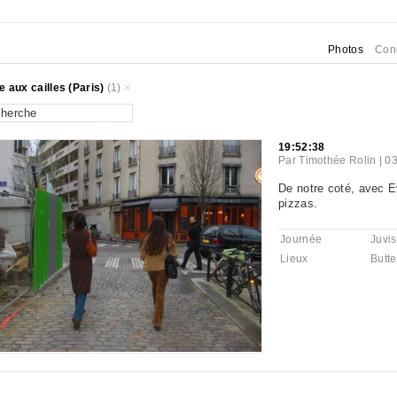
Photos
Con
e aux cailles (Paris)
(1)
19:52:38
Par
Timothée Rolin
|
03
De notre coté, avec E
pizzas.
Journée
Juvis
Lieux
Butte