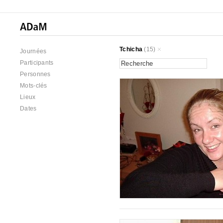
Tchicha
(15)
Journées
Participants
Personnes
Mots-clés
Lieux
Dates