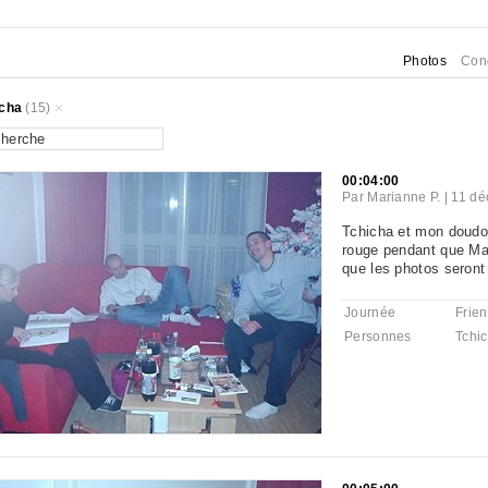
Photos
Con
icha
(15)
00:04:00
Par
Marianne P.
|
11 dé
Tchicha et mon doudou
rouge pendant que Marm
que les photos seront 
Journée
Frie
Personnes
Tchi