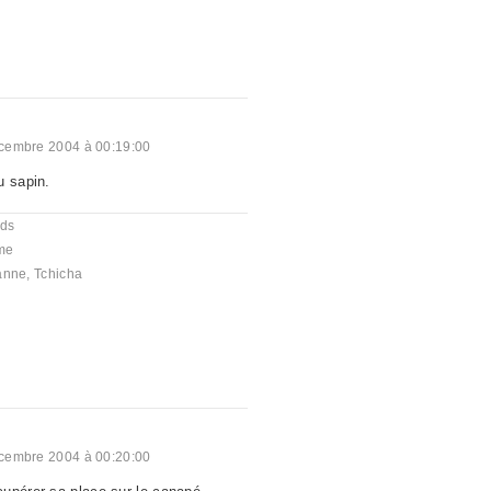
cembre 2004 à 00:19:00
u sapin.
nds
me
anne
,
Tchicha
cembre 2004 à 00:20:00