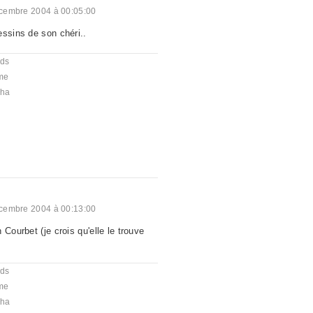
cembre 2004 à 00:05:00
essins de son chéri..
nds
me
cha
cembre 2004 à 00:13:00
 Courbet (je crois qu'elle le trouve
nds
me
cha