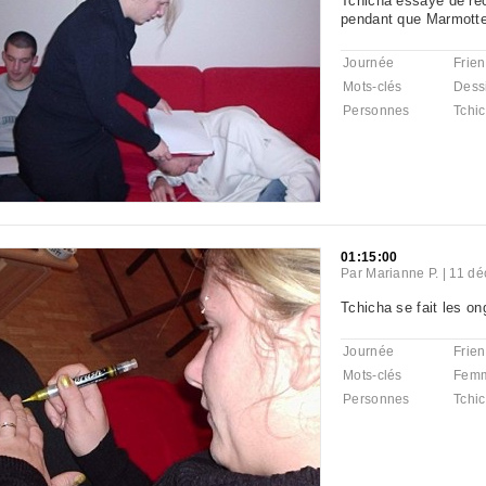
Tchicha essaye de réc
pendant que Marmotte
Journée
Frie
Mots-clés
Dess
Personnes
Tchi
01:15:00
Par
Marianne P.
|
11 dé
Tchicha se fait les ong
Journée
Frie
Mots-clés
Fem
Personnes
Tchi