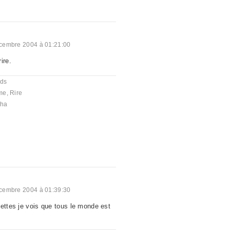
cembre 2004 à 01:21:00
ire.
nds
me
,
Rire
cha
cembre 2004 à 01:39:30
lettes je vois que tous le monde est