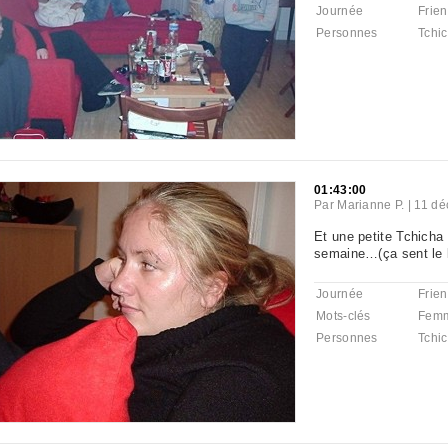
Journée
Frie
Personnes
Tchi
01:43:00
Par
Marianne P.
|
11 dé
Et une petite Tchicha
semaine…(ça sent le l
Journée
Frie
Mots-clés
Fem
Personnes
Tchi