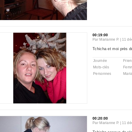
00:19:00
Par
Marianne P.
|
11 dé
Tchicha et moi près d
Journée
Frie
Mots-clés
Fem
Personnes
Mari
00:20:00
Par
Marianne P.
|
11 dé