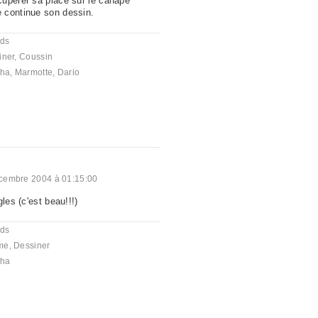
upérer sa place sur le canapé
 continue son dessin.
nds
iner
,
Coussin
cha
,
Marmotte
,
Dario
cembre 2004 à 01:15:00
les (c'est beau!!!)
nds
me
,
Dessiner
cha