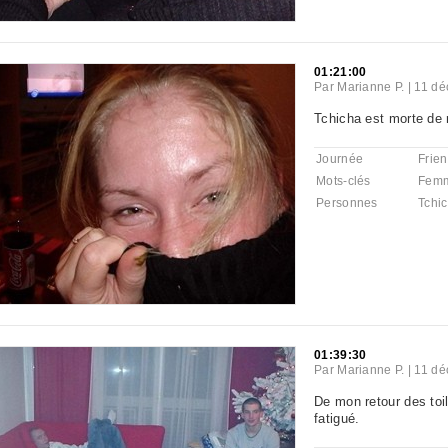
01:21:00
Par
Marianne P.
|
11 dé
Tchicha est morte de r
Journée
Frie
Mots-clés
Fem
Personnes
Tchi
01:39:30
Par
Marianne P.
|
11 dé
De mon retour des toi
fatigué.