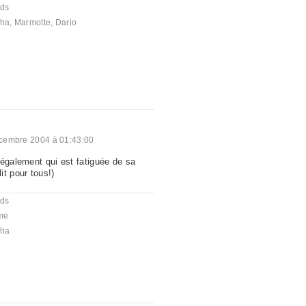
nds
cha
,
Marmotte
,
Dario
cembre 2004 à 01:43:00
 également qui est fatiguée de sa
it pour tous!)
nds
me
cha