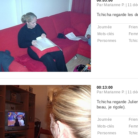
00:05:00
Par
Marianne P.
|
11 dé
Tchicha regarde les d
Journée
Frie
Mots-clés
Fem
Personnes
Tchi
00:13:00
Par
Marianne P.
|
11 dé
Tchicha regarde Julien
beau, je rigole).
Journée
Frie
Mots-clés
Fem
Personnes
Tchi