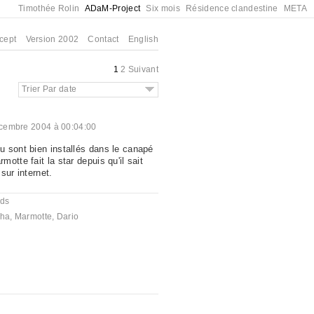
Timothée Rolin
ADaM-Project
Six mois
Résidence clandestine
META
cept
Version 2002
Contact
English
1
2
Suivant
Trier Par date
cembre 2004 à 00:04:00
 sont bien installés dans le canapé
otte fait la star depuis qu'il sait
sur internet.
nds
cha
,
Marmotte
,
Dario