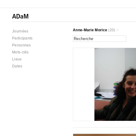
Anne-Marie Morice
(20)
Journées
Participants
Personnes
Mots-clés
Lieux
Dates