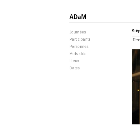
Sté
Journées
Participants
Personnes
Mots-clés
Lieux
Dates