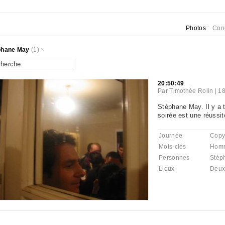
Photos
Con
phane May
(1)
20:50:49
Par
Timothée Rolin
|
18
Stéphane May. Il y a 
soirée est une réussit
Journée
Copyl
Mots-clés
Hom
Personnes
Stép
Lieux
Deux 