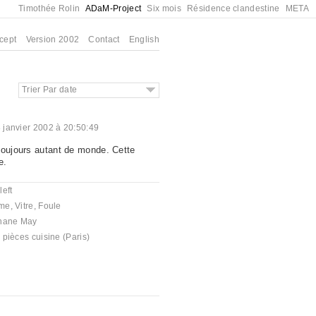
Timothée Rolin
ADaM-Project
Six mois
Résidence clandestine
META
cept
Version 2002
Contact
English
Trier Par date
 janvier 2002 à 20:50:49
toujours autant de monde. Cette
e.
eft
me
,
Vitre
,
Foule
hane May
pièces cuisine (Paris)