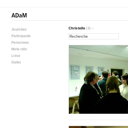
Christelle
(3)
Journées
Participants
Personnes
Mots-clés
Lieux
Dates