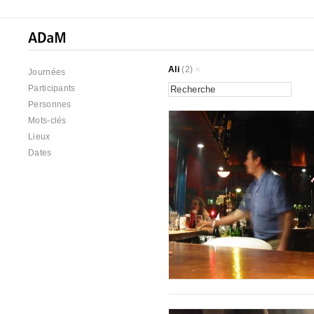
Ali
(2)
Journées
Participants
Personnes
Mots-clés
Lieux
Dates