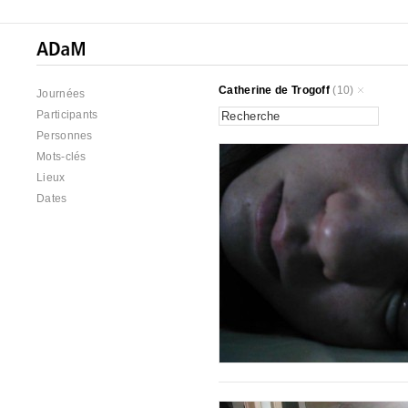
Catherine de Trogoff
(10)
Journées
Participants
Personnes
Mots-clés
Lieux
Dates