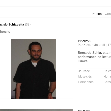
Photos
Con
nardo Schiavetta
(3)
11:20:58
Par
Xavier Malbreil
|
17
Bernardo Schiavetta 
performance de lectu
illimité.
Journée
En c
Mots-clés
Hom
Personnes
Bern