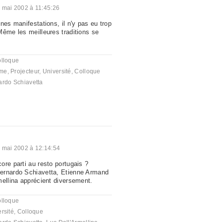
 mai 2002 à 11:45:26
nes manifestations, il n'y pas eu trop
Même les meilleures traditions se
olloque
me
,
Projecteur
,
Université
,
Colloque
ardo Schiavetta
 mai 2002 à 12:14:54
ore parti au resto portugais ?
ernardo Schiavetta, Etienne Armand
mellina apprécient diversement.
olloque
rsité
,
Colloque