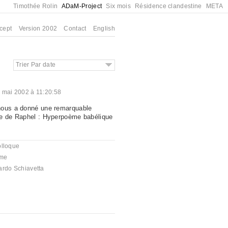
Timothée Rolin
ADaM-Project
Six mois
Résidence clandestine
META
cept
Version 2002
Contact
English
Trier Par date
 mai 2002 à 11:20:58
nous a donné une remarquable
re de Raphel : Hyperpoème babélique
olloque
me
ardo Schiavetta