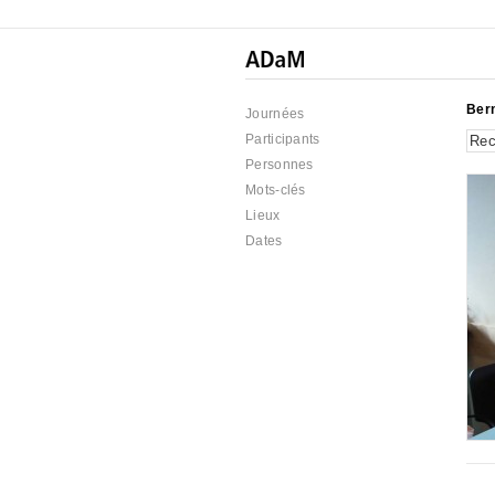
Ber
Journées
Participants
Personnes
Mots-clés
Lieux
Dates