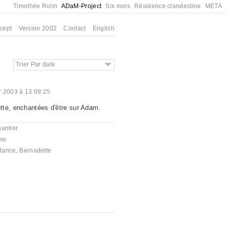
Timothée Rolin
ADaM-Project
Six mois
Résidence clandestine
META
cept
Version 2002
Contact
English
Trier Par date
er 2003 à 13:09:25
tte, enchantées d'être sur Adam.
antier
me
tance
,
Bernadette