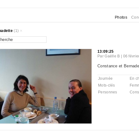
Photos
Con
nadette
(1)
13:09:25
Par
Gaëlle B
|
06 févri
Constance et Bernade
Journée
En ch
Mots-clés
Fem
Personnes
Cons