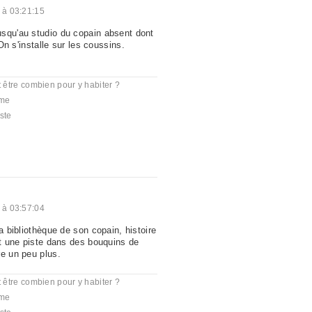
 à 03:21:15
squ'au studio du copain absent dont
. On s'installe sur les coussins.
ut être combien pour y habiter ?
me
ste
 à 03:57:04
la bibliothèque de son copain, histoire
it une piste dans des bouquins de
re un peu plus.
ut être combien pour y habiter ?
me