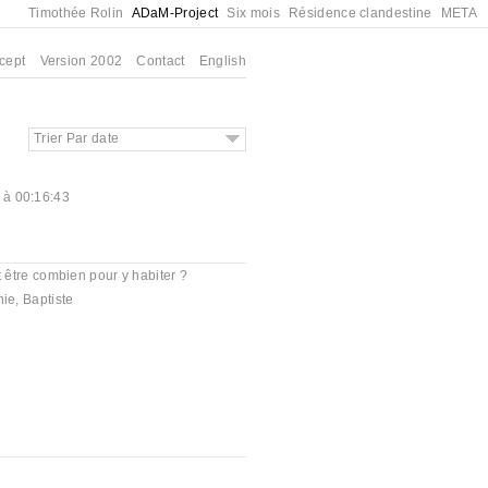
Timothée Rolin
ADaM-Project
Six mois
Résidence clandestine
META
cept
Version 2002
Contact
English
Trier Par date
 à 00:16:43
ut être combien pour y habiter ?
nie
,
Baptiste