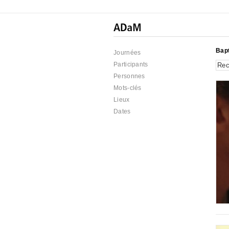
Bapt
Journées
Participants
Personnes
Mots-clés
Lieux
Dates