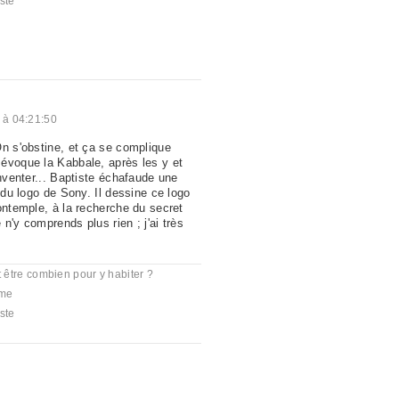
ste
 à 04:21:50
On s'obstine, et ça se complique
évoque la Kabbale, après les y et
inventer... Baptiste échafaude une
r du logo de Sony. Il dessine ce logo
ontemple, à la recherche du secret
e n'y comprends plus rien ; j'ai très
ut être combien pour y habiter ?
me
ste