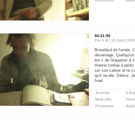
Personnes
Bapti
04:21:50
Par
S M
|
15 mars 2003
Brouillard de fumée. 
davantage. Quelqu'un 
les x de l'équation à 
théorie tordue à parti
sur son cahier et le c
qu'il recèle. Dérive. J
froid.
Journée
Il fa
Mots-clés
Hom
Personnes
Bapti