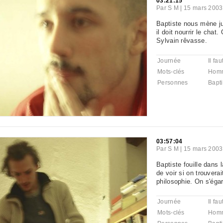
03:21:15
Par
S M
|
15 mars 2003
Baptiste nous mène ju
il doit nourrir le chat
Sylvain rêvasse.
Journée
Il fa
Mots-clés
Hom
Personnes
Bapti
03:57:04
Par
S M
|
15 mars 2003
Baptiste fouille dans 
de voir si on trouvera
philosophie. On s'éga
Journée
Il fa
Mots-clés
Hom