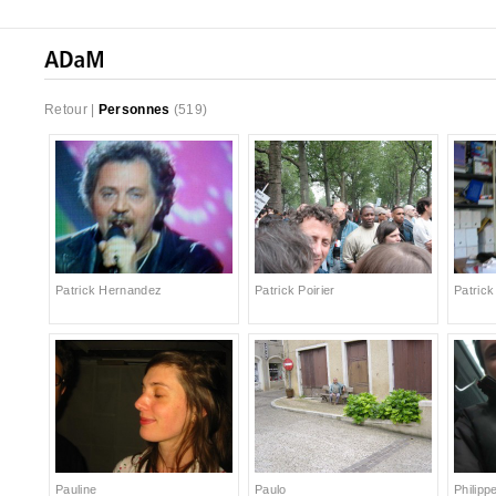
Retour
|
Personnes
(519)
Patrick Hernandez
Patrick Poirier
Patrick
Pauline
Paulo
Philipp