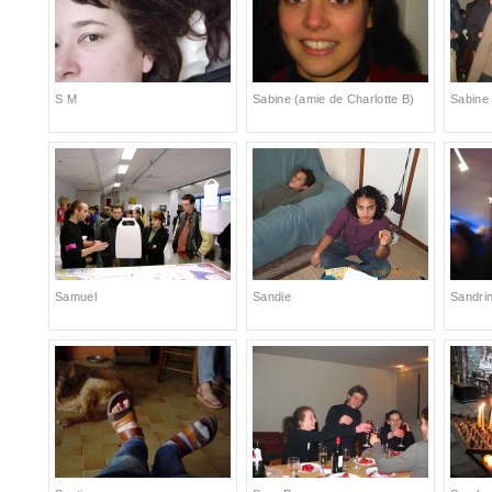
S M
Sabine (amie de Charlotte B)
Sabine
Samuel
Sandie
Sandri