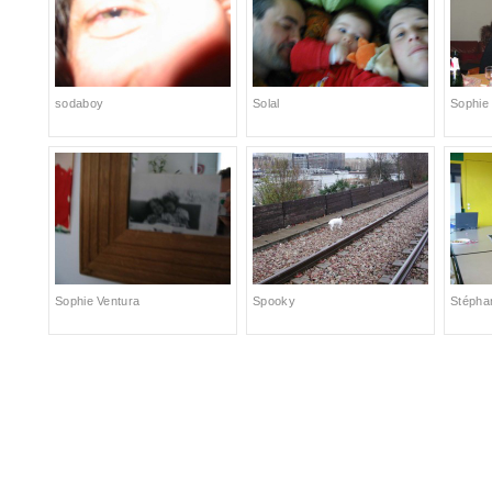
sodaboy
Solal
Sophie
Sophie Ventura
Spooky
Stépha