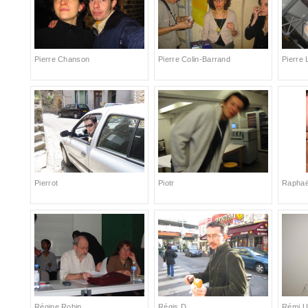
Pierre Chanson
Pierre Colin-Barrand
Pierre
Pierrot
Piotr
Raphaë
Régine Robin
Régis D
Rémi U