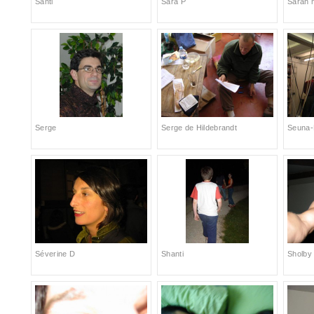
Santi
Sara P
Sarah 
Serge
Serge de Hildebrandt
Seuna
Séverine D
Shanti
Sholby