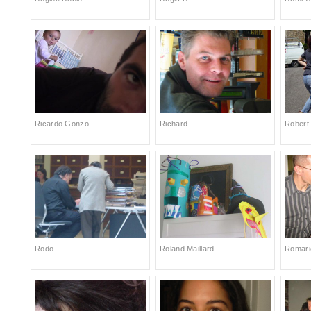
Ricardo Gonzo
Richard
Robert
Rodo
Roland Maillard
Romari