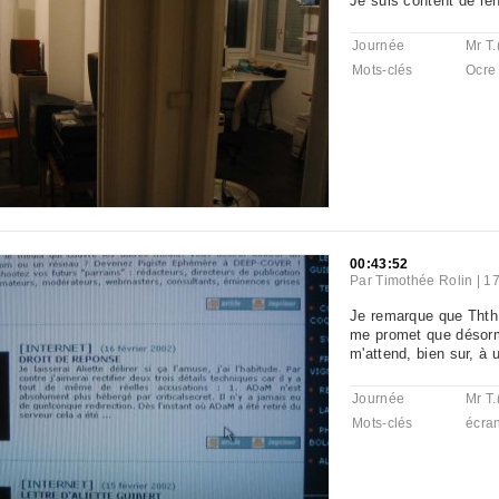
Je suis content de ren
Journée
Mr T.
Mots-clés
Ocre
00:43:52
Par
Timothée Rolin
|
17
Je remarque que Thth 
me promet que désorma
m'attend, bien sur, à 
Journée
Mr T.
Mots-clés
écra