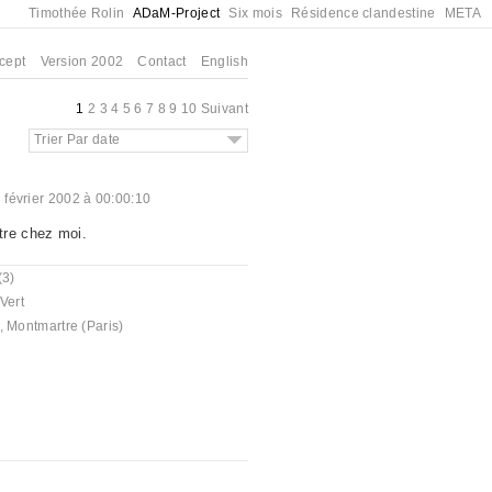
Timothée Rolin
ADaM-Project
Six mois
Résidence clandestine
META
cept
Version 2002
Contact
English
1
2
3
4
5
6
7
8
9
10
Suivant
Trier Par date
 février 2002 à 00:00:10
tre chez moi.
(3)
Vert
,
Montmartre (Paris)