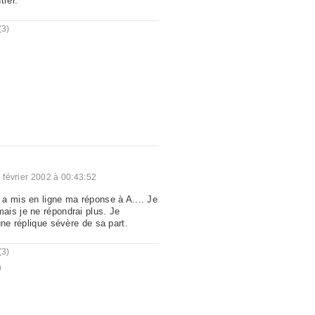
trer.
(3)
 février 2002 à 00:43:52
a mis en ligne ma réponse à A.... Je
is je ne répondrai plus. Je
une réplique sévère de sa part.
(3)
n