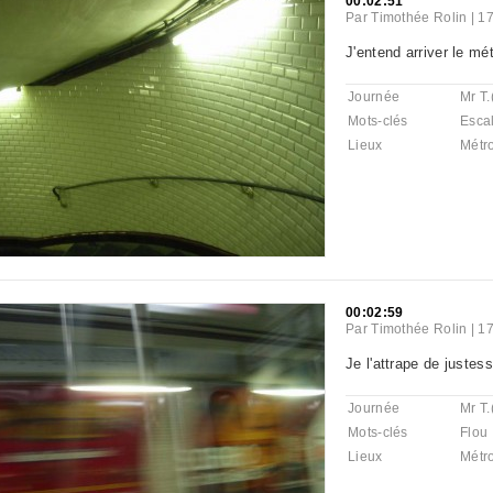
00:02:51
Par
Timothée Rolin
|
17
J'entend arriver le mét
Journée
Mr T.
Mots-clés
Escal
Lieux
Métr
00:02:59
Par
Timothée Rolin
|
17
Je l'attrape de justes
Journée
Mr T.
Mots-clés
Flou
Lieux
Métr