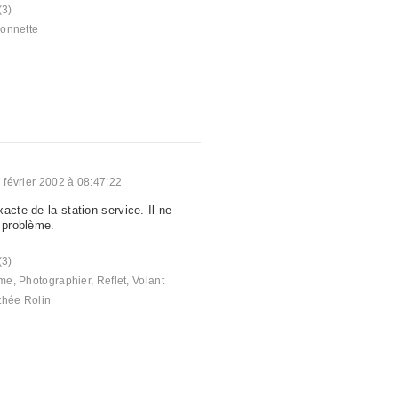
(3)
onnette
 février 2002 à 08:47:22
acte de la station service. Il ne
e problème.
(3)
me
,
Photographier
,
Reflet
,
Volant
thée Rolin