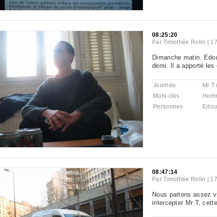
08:25:20
Par
Timothée Rolin
|
17
Dimanche matin. Edoua
demi. Il a apporté les
Journée
Mr T.
Mots-clés
Hom
Personnes
Edou
08:47:14
Par
Timothée Rolin
|
17
Nous partons assez v
intercepter Mr T, cette