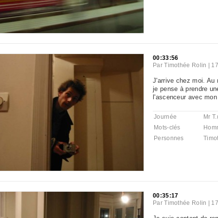
00:33:56
Par
Timothée Rolin
|
17
J'arrive chez moi. Au
je pense à prendre une
l'ascenceur avec mon 
Journée
Mr T.
Mots-clés
Hom
Personnes
Timo
00:35:17
Par
Timothée Rolin
|
17