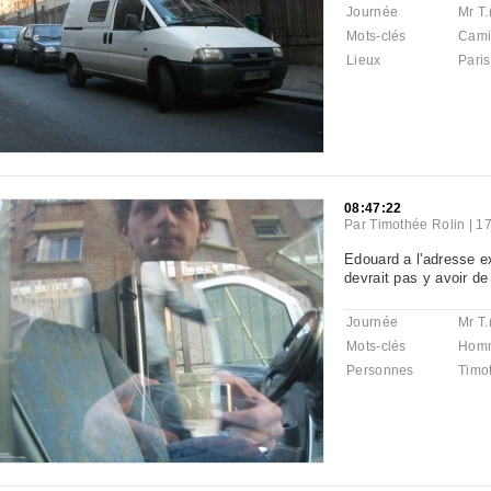
Journée
Mr T.
Mots-clés
Cami
Lieux
Paris
08:47:22
Par
Timothée Rolin
|
17
Edouard a l'adresse ex
devrait pas y avoir d
Journée
Mr T.
Mots-clés
Hom
Personnes
Timo