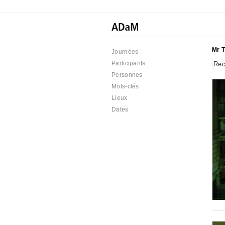
Mr T
Journées
Participants
Personnes
Mots-clés
Lieux
Dates