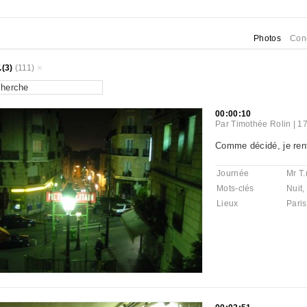
Photos
Con
.(3)
(111)
00:00:10
Par
Timothée Rolin
|
17
Comme décidé, je ren
Journée
Mr T.
Mots-clés
Nuit
,
Lieux
Paris