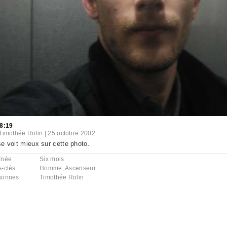
8:19
Timothée Rolin
|
25 octobre 2002
e voit mieux sur cette photo.
rnée
Six mois
s-clés
Homme
,
Ascenseur
sonnes
Timothée Rolin