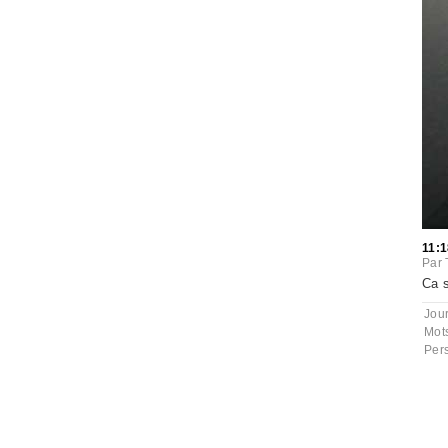
11:1
Par
Ca s
Jou
Mot
Per