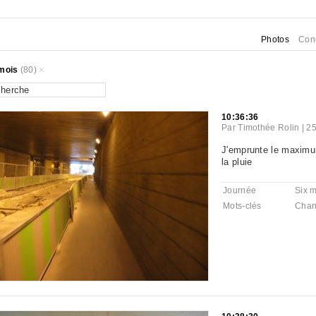
Photos
Con
mois
(80)
10:36:36
Par
Timothée Rolin
|
25
J'emprunte le maximu
la pluie
Journée
Six 
Mots-clés
Chan