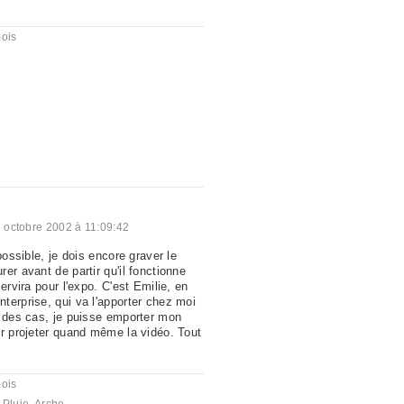
mois
 octobre 2002 à 11:09:42
possible, je dois encore graver le
er avant de partir qu'il fonctionne
ervira pour l'expo. C'est Emilie, en
terprise, qui va l'apporter chez moi
e des cas, je puisse emporter mon
ir projeter quand même la vidéo. Tout
mois