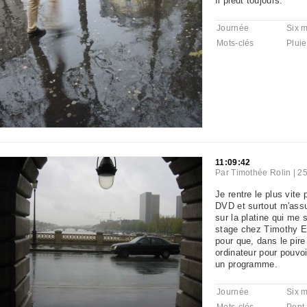
Il pleut toujours.
Journée
Six 
Mots-clés
Pluie
11:09:42
Par
Timothée Rolin
|
25
Je rentre le plus vite 
DVD et surtout m'assur
sur la platine qui me s
stage chez Timothy En
pour que, dans le pir
ordinateur pour pouvo
un programme.
Journée
Six 