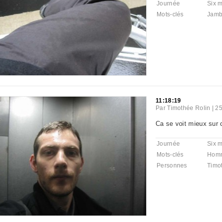
Journée
Six 
Mots-clés
Jam
11:18:19
Par
Timothée Rolin
|
25
Ca se voit mieux sur 
Journée
Six 
Mots-clés
Hom
Personnes
Timo