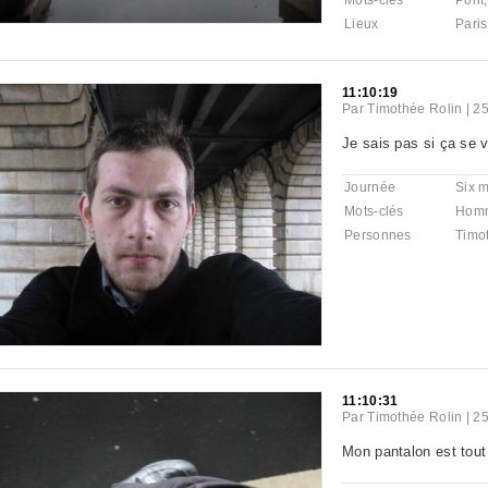
Mots-clés
Pont
Lieux
Paris
11:10:19
Par
Timothée Rolin
|
25
Je sais pas si ça se v
Journée
Six 
Mots-clés
Hom
Personnes
Timo
11:10:31
Par
Timothée Rolin
|
25
Mon pantalon est tout 