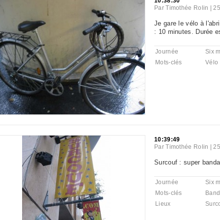
10:38:30
Par
Timothée Rolin
|
25
Je gare le vélo à l'ab
: 10 minutes. Durée e
Journée
Six 
Mots-clés
Vélo
10:39:49
Par
Timothée Rolin
|
25
Surcouf : super banda
Journée
Six 
Mots-clés
Band
Lieux
Surco