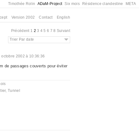
Timothée Rolin
ADaM-Project
Six mois
Résidence clandestine
META
cept
Version 2002
Contact
English
Précédent
1
2
3
4
5
6
7
8
Suivant
Trier Par date
 octobre 2002 à 10:36:36
m de passages couverts pour éviter
mois
tier
,
Tunnel