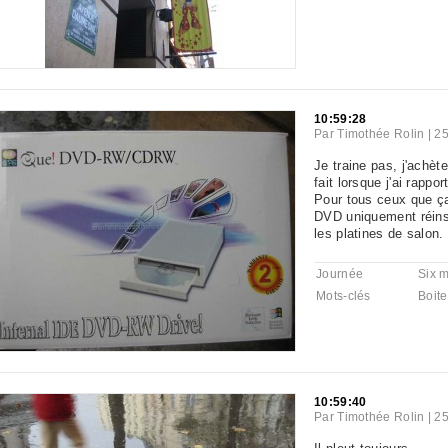
10:59:28
Par
Timothée Rolin
|
25
Je traine pas, j'achète
fait lorsque j'ai rappo
Pour tous ceux que ça
DVD uniquement réinsc
les platines de salon.
Journée
Six 
Mots-clés
Boite
10:59:40
Par
Timothée Rolin
|
25