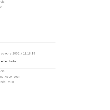
mois
be
 octobre 2002 à 11:18:19
cette photo.
mois
me
,
Ascenseur
thée Rolin