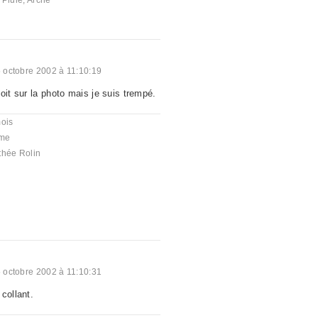
,
Pluie
,
Arche
 octobre 2002 à 11:10:19
oit sur la photo mais je suis trempé.
mois
me
thée Rolin
 octobre 2002 à 11:10:31
collant.