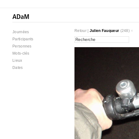
Retour
|
Julien Fauqueur
(248)
Journées
Participants
Personnes
Mots-clés
Lieux
Dates