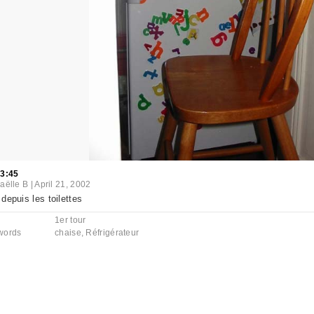
03:45
aëlle B
|
April 21, 2002
depuis les toilettes
1er tour
words
chaise
,
Réfrigérateur