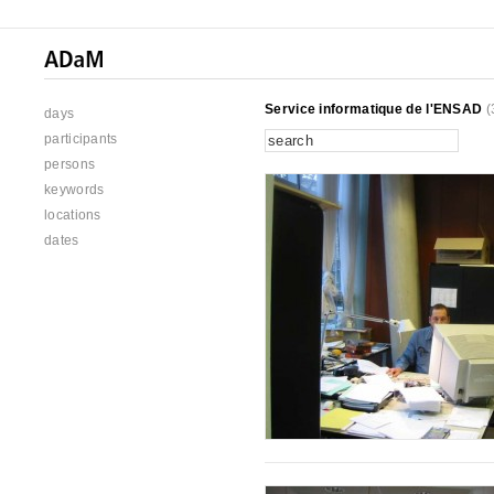
Service informatique de l'ENSAD
(
days
participants
persons
keywords
locations
dates