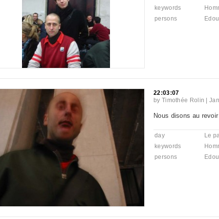
keywords
Hom
persons
Edou
22:03:07
by
Timothée Rolin
|
Jan
Nous disons au revoir
day
Le pa
keywords
Hom
persons
Edou