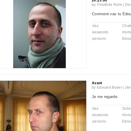
20:23:00
by
Timothée Rolin
|
Dec
Comment vas tu Edou
day
Chat
keywords
Hom
persons
Edou
Avant
by
Edouard Boyer
|
Jan
Je me regarde.
day
Subst
keywords
Hom
persons
Edou