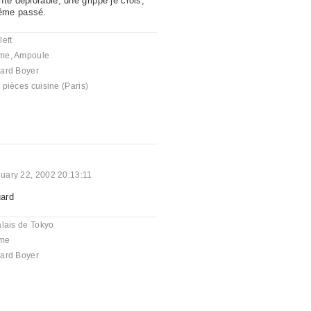
té déplorable, une grippe je crois,
ême passé.
eft
me
,
Ampoule
ard Boyer
pièces cuisine (Paris)
uary 22, 2002 20:13:11
ard
lais de Tokyo
me
ard Boyer