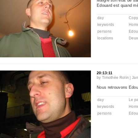
Malgré son état de san
Edouard est quand m
day
Copyl
keywords
Hom
persons
Edou
locations
Deux 
20:13:11
by
Timothée Rolin
|
Jan
Nous retrouvons Edou
day
Le pa
keywords
Hom
persons
Edou