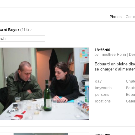
Photos
Conc
uard Boyer
(114)
18:55:00
by
Timothée Rolin
|
Dec
Edouard en pleine dis
se charger d'alimenter
day
Chat
keywords
Boute
persons
Edou
locations
Galer