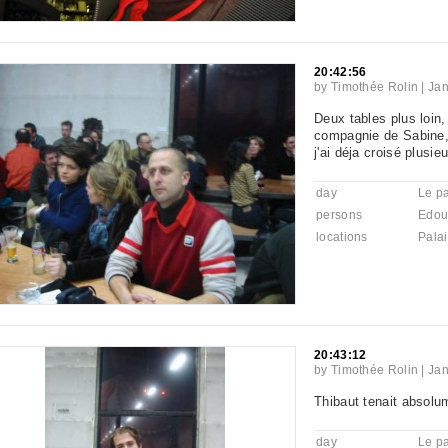
20:42:56
by
Timothée Rolin
|
Jan
Deux tables plus loin
compagnie de Sabine, 
j'ai déja croisé plusieu
day
Le pa
persons
Edou
locations
Palai
20:43:12
by
Timothée Rolin
|
Jan
Thibaut tenait absolu
day
Le pa