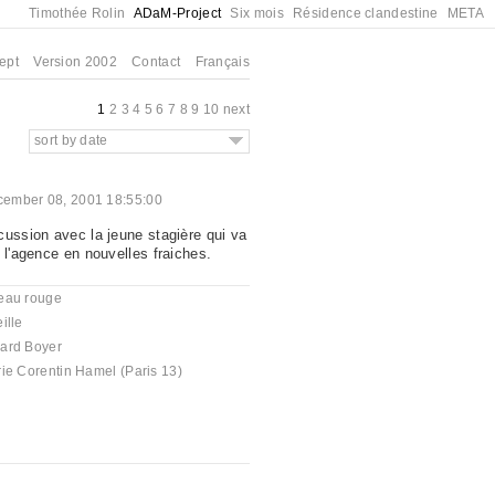
Timothée Rolin
ADaM-Project
Six mois
Résidence clandestine
META
ept
Version 2002
Contact
Français
1
2
3
4
5
6
7
8
9
10
next
sort by date
ember 08, 2001 18:55:00
cussion avec la jeune stagière qui va
 l'agence en nouvelles fraiches.
eau rouge
ille
ard Boyer
ie Corentin Hamel (Paris 13)