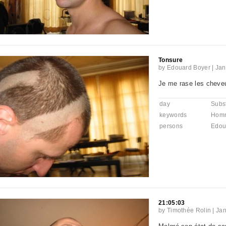
Tonsure
by
Edouard Boyer
|
Jan
Je me rase les cheve
day
Subst
keywords
Hom
persons
Edou
21:05:03
by
Timothée Rolin
|
Jan