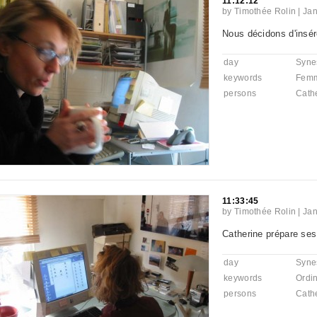
11:12:12
by
Timothée Rolin
|
Jan
Nous décidons d'insé
day
Syne
keywords
Fem
persons
Cath
11:33:45
by
Timothée Rolin
|
Jan
Catherine prépare ses
day
Syne
keywords
Ordin
persons
Cath