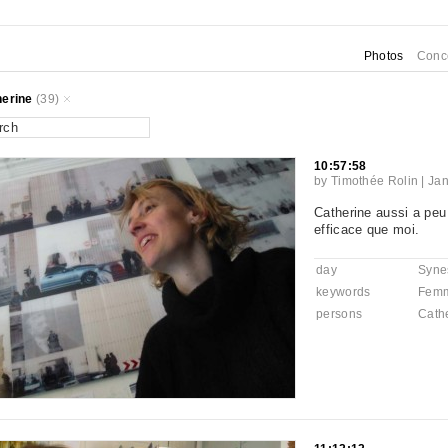
Photos
Conc
herine
(39)
10:57:58
by
Timothée Rolin
|
Jan
Catherine aussi a peu 
efficace que moi.
day
Syne
keywords
Fem
persons
Cath