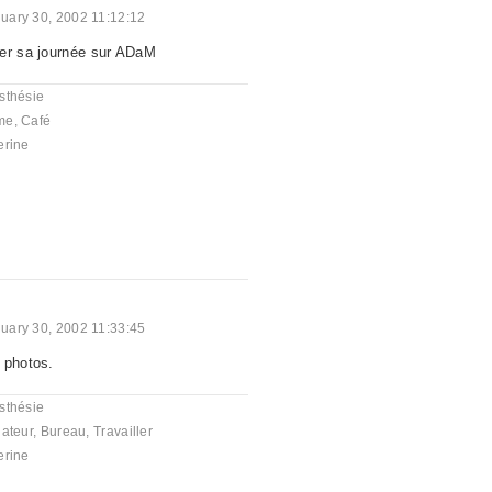
uary 30, 2002 11:12:12
rer sa journée sur ADaM
sthésie
me
,
Café
erine
uary 30, 2002 11:33:45
 photos.
sthésie
ateur
,
Bureau
,
Travailler
erine