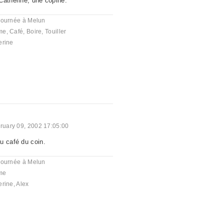
Catherine, une copine.
journée à Melun
me
,
Café
,
Boire
,
Touiller
erine
ruary 09, 2002 17:05:00
u café du coin.
journée à Melun
me
erine
,
Alex