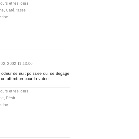
ours et tes jours
me
,
Café
,
tasse
erine
 02, 2002 11:13:00
l'odeur de nuit poissée qui se dégage
on attention pour la video
ours et tes jours
me
,
Désir
erine