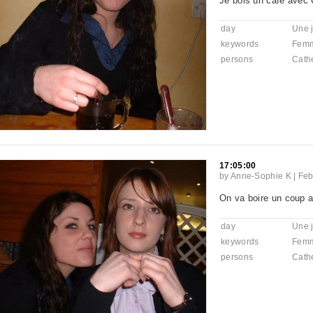
Je bois un café avec 
day
Une 
keywords
Fem
persons
Cath
17:05:00
by
Anne-Sophie K
|
Feb
On va boire un coup a
day
Une 
keywords
Fem
persons
Cath