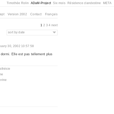
Timothée Rolin
ADaM-Project
Six mois
Résidence clandestine
META
ept
Version 2002
Contact
Français
1
2
3
4
next
sort by date
uary 30, 2002 10:57:58
dormi. Elle est pas tellement plus
sthésie
me
erine