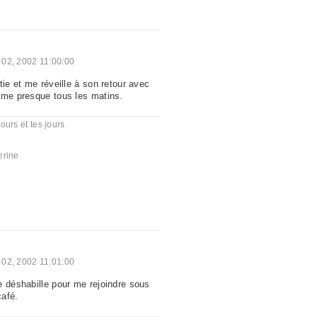
 02, 2002 11:00:00
tie et me réveille à son retour avec
mme presque tous les matins.
ours et tes jours
erine
 02, 2002 11:01:00
e déshabille pour me rejoindre sous
café.