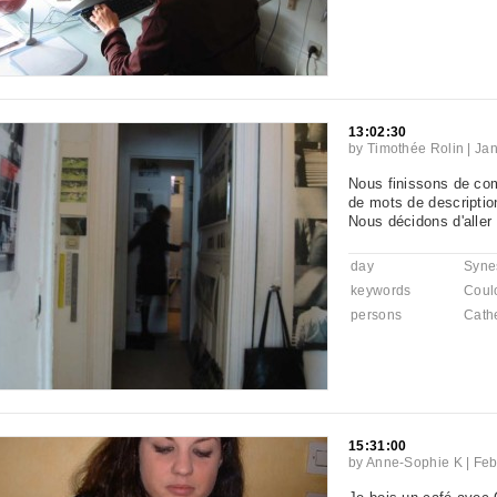
13:02:30
by
Timothée Rolin
|
Jan
Nous finissons de co
de mots de description
Nous décidons d'aller
day
Syne
keywords
Coul
persons
Cath
15:31:00
by
Anne-Sophie K
|
Feb