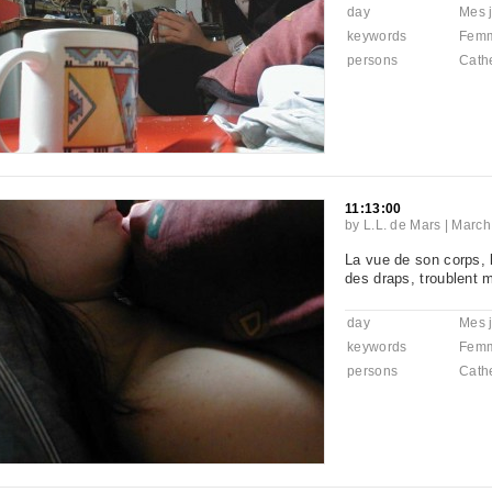
day
Mes j
keywords
Fem
persons
Cath
11:13:00
by
L.L. de Mars
|
March
La vue de son corps, 
des draps, troublent m
day
Mes j
keywords
Fem
persons
Cath