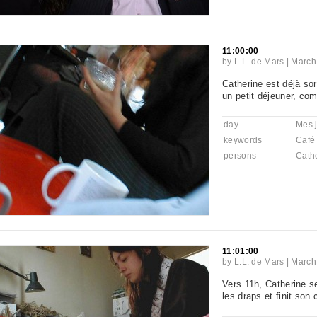
11:00:00
by
L.L. de Mars
|
March
Catherine est déjà sor
un petit déjeuner, co
day
Mes j
keywords
Café
persons
Cath
11:01:00
by
L.L. de Mars
|
March
Vers 11h, Catherine s
les draps et finit son 