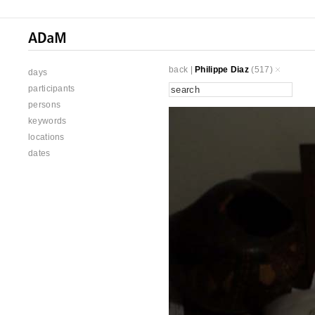
back
|
Philippe Diaz
(517)
days
participants
persons
keywords
locations
dates