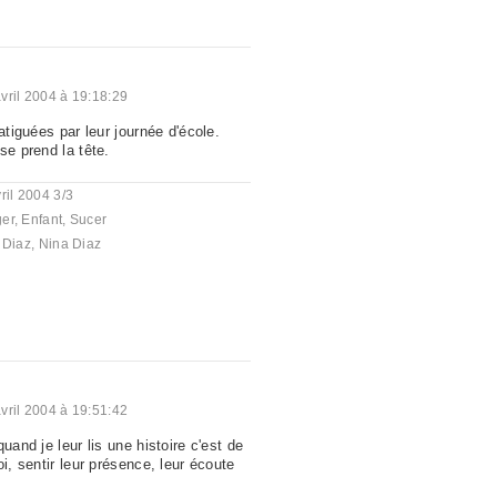
vril 2004 à 19:18:29
fatiguées par leur journée d'école.
se prend la tête.
ril 2004 3/3
er
,
Enfant
,
Sucer
 Diaz
,
Nina Diaz
vril 2004 à 19:51:42
uand je leur lis une histoire c'est de
oi, sentir leur présence, leur écoute