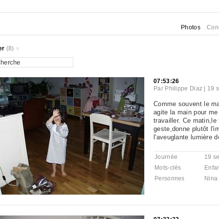
Photos
Con
er
(8)
07:53:26
Par
Philippe Diaz
|
19 
Comme souvent le mati
agite la main pour me
travailler. Ce matin,l
geste,donne plutôt l'i
l'aveuglante lumière d
Journée
19 s
Mots-clés
Enfa
Personnes
Nina