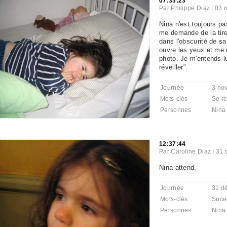
07:33:23
Par
Philippe Diaz
|
03 
Nina n'est toujours pa
me demande de la tirer
dans l'obscurité de sa
ouvre les yeux et me 
photo. Je m'entends l
réveiller".
Journée
3 no
Mots-clés
Se ré
Personnes
Nina
12:37:44
Par
Caroline Diaz
|
31 
Nina attend.
Journée
31 d
Mots-clés
Suce
Personnes
Nina