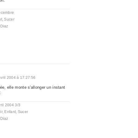
rt.
écembre
nt
,
Sucer
 Diaz
vril 2004 à 17:27:56
ée, elle monte s'allonger un instant
.
ril 2004 3/3
ir
,
Enfant
,
Sucer
 Diaz