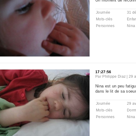
Un moment de réconfo
Journée
31 d
Mots-clés
Enfa
Personnes
Nina
17:27:56
Par
Philippe Diaz
|
29 a
Nina est un peu fatigu
dans le lit de sa soeur
Journée
29 av
Mots-clés
Dorm
Personnes
Nina