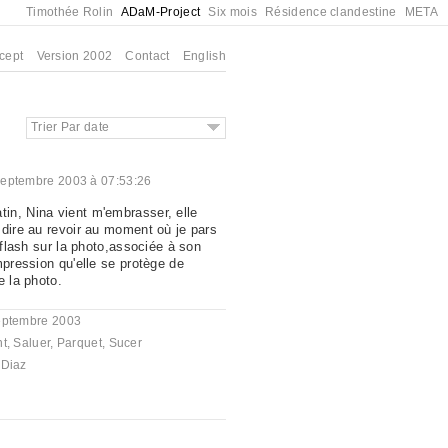
Timothée Rolin
ADaM-Project
Six mois
Résidence clandestine
META
cept
Version 2002
Contact
English
Trier Par date
septembre 2003 à 07:53:26
n, Nina vient m'embrasser, elle
 dire au revoir au moment où je pars
e flash sur la photo,associée à son
mpression qu'elle se protège de
e la photo.
eptembre 2003
nt
,
Saluer
,
Parquet
,
Sucer
 Diaz