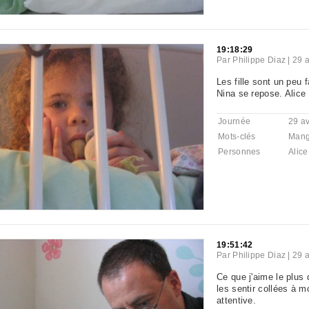
19:18:29
Par
Philippe Diaz
|
29 a
Les fille sont un peu 
Nina se repose. Alice 
Journée
29 av
Mots-clés
Mang
Personnes
Alice
19:51:42
Par
Philippe Diaz
|
29 a
Ce que j'aime le plus q
les sentir collées à m
attentive.