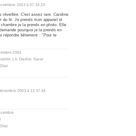
novembre 2003 à 07:33:23
s réveillée. C'est assez rare. Caroline
 du lit. Je prends mon appareil et
 chambre je la prends en photo. Elle
demande pourquoi je la prends en
ui répondre bêtement : "Pour te
vembre 2003
veiller
,
Lit
,
Oreiller
,
Sucer
 Diaz
décembre 2003 à 12:37:44
écembre
r
 Diaz