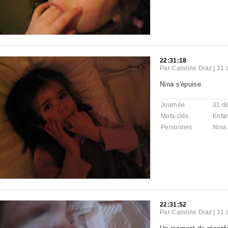
22:31:18
Par
Caroline Diaz
|
31 
Nina s'épuise.
Journée
31 d
Mots-clés
Enfa
Personnes
Nina
22:31:52
Par
Caroline Diaz
|
31 