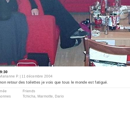
39:30
Marianne P.
|
11 décembre 2004
on retour des toilettes je vois que tous le monde est fatigué.
rnée
Friends
sonnes
Tchicha
,
Marmotte
,
Dario