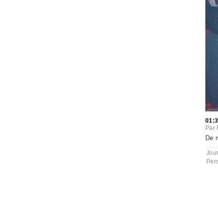
01:
Par
De m
Jou
Per