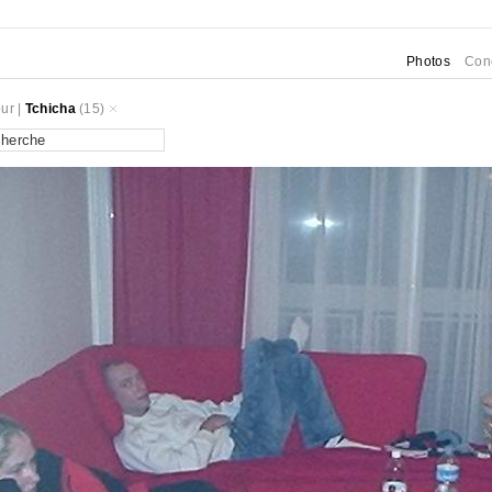
Photos
Con
ur
|
Tchicha
(15)